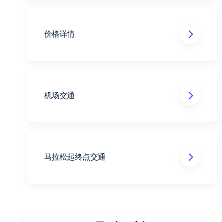
价格详情
芝加哥JW万豪酒店（JW Marriott
Chicago）
地址：151 W Adams St, Chicago, IL 60603
电话：+1 (312) 660-8200
机场交通
费用包括
芝加哥马拉松直通名额（随行亲友或自备名
额除外）；
https://www.chicago5k.com/
马拉松起终点交通
住宿费含税，不含早餐；
工作人员现场服务：赛前带领参加博览会，
比赛日协助往返起终点；
芝加哥步行游：在资深向导的带领下探秘芝
加哥；
定制出行手册，涵盖交通方式、博览会信
息、参赛指南、旅美注意事项等详尽信息；
提供马拉松报名确认作为申请美国签证的辅