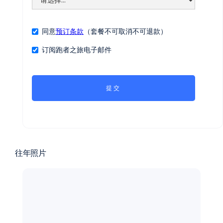
自选项1：官方5公里跑，450元/人。周六
8:45起跑，从联合国总部跑到中央公园（马
拉松的终点）。建议马拉松跑者带家属一起
同意
预订条款
（套餐不可取消不可退款）
参加，体验跑步穿越曼哈顿的乐趣。
注意
：
务必在周五到博览会领取参赛号码。
订阅跑者之旅电子邮件
自选项2：自由女神游船（不登岛）：价格
360元/人，时长约90分钟。乘坐游船在哈德
逊河游览，在最佳角度欣赏自由女神像（不
登岛），饱览曼哈顿天际线。我们的工作人
员将全程陪同。游船时间是周六下午，工作
人员将提前一天通知具体时间。
自选项3：世贸中心观景台（One World
Observatory）：价格360元/人。乘坐世界
上最快的电梯，用不到60秒的时间登顶西半
球最高建筑。带上完赛奖牌与众多跑友合
影，为纽马之行留下美好记忆。登顶时间是
周六下午或周一上午，工作人员将提前一天
往年照片
通知。