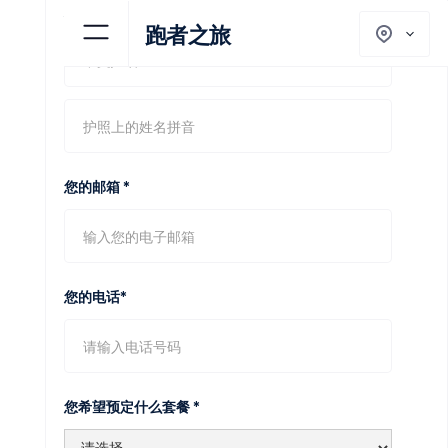
您的姓名 *
2026年纽约马拉松直通名额含官方参赛T
跑者之旅
恤。随行亲友不含名额。
三晚曼哈顿中城四星酒店住宿，含消费税、
城市税、度假费、免费WiFi。不含早餐。
工作人员现场服务，包括带领参加马拉松博
览会，协助前往起点，并协助从终点返回酒
店。
马拉松报名确认信作为申请美国签证的辅助
材料。
纽约马拉松中文参赛手册。
您的邮箱 *
您的电话*
不包括
机票，签证，保险，个人消费等
您希望预定什么套餐 *
自选项